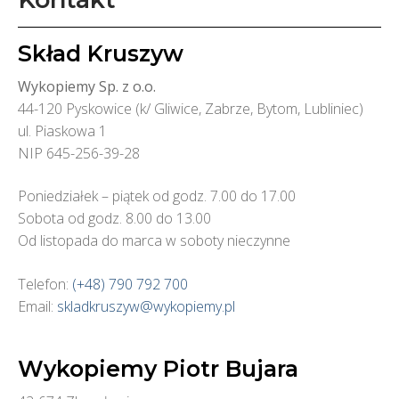
Kruszarki i przesiewacze
Transport kruszyw
Skład Kruszyw
Rozbiórki, wyburzenia
Wykopiemy Sp. z o.o.
44-120 Pyskowice (k/ Gliwice, Zabrze, Bytom, Lubliniec)
Utwardzenia dróg
ul. Piaskowa 1
NIP 645-256-39-28
Poniedziałek – piątek od godz. 7.00 do 17.00
Sobota od godz. 8.00 do 13.00
Od listopada do marca w soboty nieczynne
Telefon:
(+48) 790 792 700
Email:
skladkruszyw@wykopiemy.pl
Wykopiemy Piotr Bujara