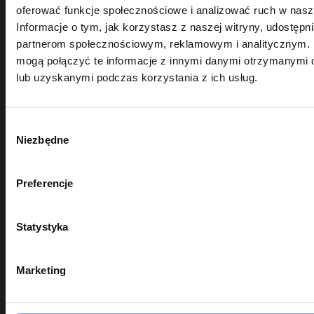
oferować funkcje społecznościowe i analizować ruch w nasze
Informacje o tym, jak korzystasz z naszej witryny, udostęp
partnerom społecznościowym, reklamowym i analitycznym. 
mogą połączyć te informacje z innymi danymi otrzymanymi 
lub uzyskanymi podczas korzystania z ich usług.
Wybór
STRONA
Niezbędne
zgody
Strona główna
Preferencje
Polityka Cookies
Klauzula Informacyjna RODO
Statystyka
Kontakt
Marketing
Blog