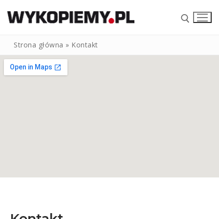
Strona główna
»
Kontakt
STRONA GŁÓWNA
NASZE USŁUGI
Brukarstwo
SKŁAD KRUSZYW
KONTAKT
Wynajem koparek
Kontakt