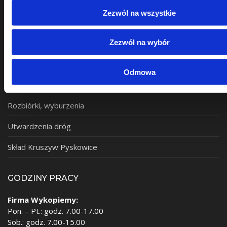
USŁUGI
Zezwól na wszystkie
Brukarstwo
Zezwól na wybór
Wynajem koparek
Kruszarki i przesiewacze
Odmowa
Transport kruszyw
Rozbiórki, wyburzenia
Utwardzenia dróg
Skład Kruszyw Pyskowice
GODZINY PRACY
Firma Wykopiemy:
Pon. – Pt.: godz. 7.00-17.00
Sob.: godz. 7.00-15.00