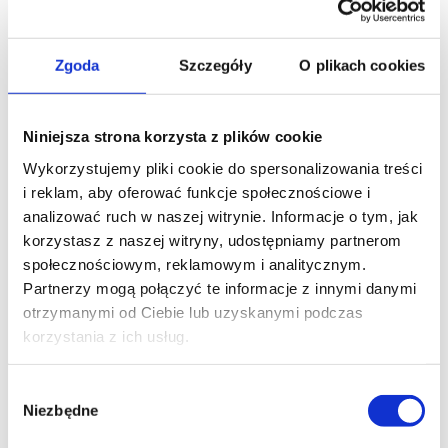
ziemi czy gruzu.
Wynajem wywrotek z
Zgoda
Szczegóły
O plikach cookies
kierowcą w Bytomiu
Wynajem wywrotki sprawdzi się w sytuacjach, gdy:
Niniejsza strona korzysta z plików cookie
Wykorzystujemy pliki cookie do spersonalizowania treści
konieczny jest szybki i bezpieczny transport dużych
i reklam, aby oferować funkcje społecznościowe i
ilości materiałów, takich jak ziemia, piasek czy gruz;
analizować ruch w naszej witrynie. Informacje o tym, jak
wśród Twoich pracowników brakuje osób
korzystasz z naszej witryny, udostępniamy partnerom
doświadczonych w obsłudze specjalistycznych
społecznościowym, reklamowym i analitycznym.
maszyn. Dzięki wynajęciu sprzętu wraz z
Partnerzy mogą połączyć te informacje z innymi danymi
doświadczonym kierowcą masz pewność, że
otrzymanymi od Ciebie lub uzyskanymi podczas
wszystkie prace zostaną przeprowadzone
korzystania z ich usług.
sprawnie i zgodnie z zasadami BHP;
nie masz czasu na poszukiwanie pracowników z
odpowiednimi kwalifikacjami na własną rękę;
Wybór
Niezbędne
zgody
nie chcesz kupować wywrotki na własność, bo
potrzebujesz sprzętu tylko w pojedynczych