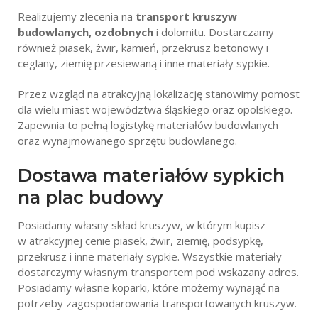
Kruszarki i przesiewacze
Realizujemy zlecenia na
transport kruszyw
Transport kruszyw
budowlanych, ozdobnych
i dolomitu. Dostarczamy
również piasek, żwir, kamień, przekrusz betonowy i
Rozbiórki, wyburzenia
ceglany, ziemię przesiewaną i inne materiały sypkie.
Utwardzenia dróg
Przez wzgląd na atrakcyjną lokalizację stanowimy pomost
dla wielu miast województwa śląskiego oraz opolskiego.
Zapewnia to pełną logistykę materiałów budowlanych
oraz wynajmowanego sprzętu budowlanego.
Dostawa materiałów sypkich
na plac budowy
Posiadamy własny skład kruszyw, w którym kupisz
w atrakcyjnej cenie piasek, żwir, ziemię, podsypkę,
przekrusz i inne materiały sypkie. Wszystkie materiały
dostarczymy własnym transportem pod wskazany adres.
Posiadamy własne koparki, które możemy wynająć na
potrzeby zagospodarowania transportowanych kruszyw.