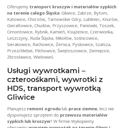
Oferujemy
transport kruszyw i materiałów sypkich
na terenie całego Śląska
: Gliwice, Zabrze, Bytom,
Katowice, Chorzów, Tarnowskie Góry, Lubliniec, Knurów,
Gierałtowice, Chudów, Przyszowice, Paniówki, Toszek,
Ornontowice, Rybnik, Kamień, Książenice, Czerwionka,
Leszczyny, Ruda Śląska, Mikołów, Sośnicowice,
Sierakowice, Rachowice, Żernica, Pyskowice, Szałsza,
Przezchlebie, Pilchowice, Świętoszowice, Ziemięcice,
Zbrosławice, Wielowieś.
Usługi wywrotkami –
czteroośkami, wywrotki z
HDS, transport wywrotką
Gliwice
Planujesz
remont ogrodu
lub
prace ziemne
, lecz nie
dysponujesz sprzętem do
przewozu materiałów
sypkich lub kruszyw
? W firmie Wykopiemy
oferujemy
wynajem wywrotek na terenie Gliwic i