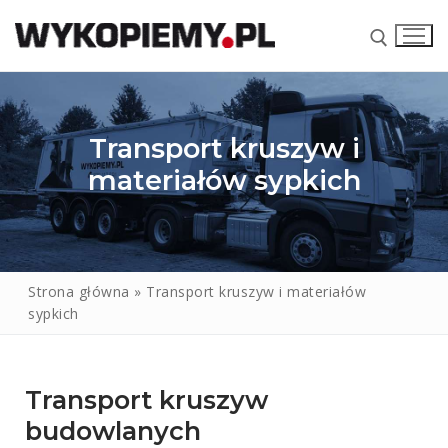
Transport kruszyw i
materiałów sypkich
Strona główna
»
Transport kruszyw i materiałów
STRONA GŁÓWNA
sypkich
NASZE USŁUGI
Brukarstwo
SKŁAD KRUSZYW
Transport kruszyw
KONTAKT
Wynajem koparek
budowlanych