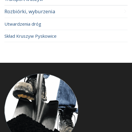
Rozbiórki, wyburzenia
Utwardzenia dróg
Skład Kruszyw Pyskowice