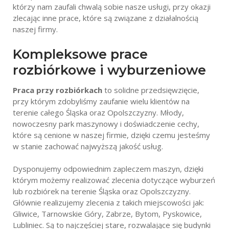
Kruszarki i przesiewacze
którzy nam zaufali chwalą sobie nasze usługi, przy okazji
zlecając inne prace, które są związane z działalnością
Transport kruszyw
naszej firmy.
Rozbiórki, wyburzenia
Kompleksowe prace
Utwardzenia dróg
rozbiórkowe i wyburzeniowe
Praca przy rozbiórkach
to solidne przedsięwzięcie,
przy którym zdobyliśmy zaufanie wielu klientów na
terenie całego Śląska oraz Opolszczyzny. Młody,
nowoczesny park maszynowy i doświadczenie cechy,
które są cenione w naszej firmie, dzięki czemu jesteśmy
w stanie zachować najwyższą jakość usług.
Dysponujemy odpowiednim zapleczem maszyn, dzięki
którym możemy realizować zlecenia dotyczące wyburzeń
lub rozbiórek na terenie Śląska oraz Opolszczyzny.
Głównie realizujemy zlecenia z takich miejscowości jak:
Gliwice, Tarnowskie Góry, Zabrze, Bytom, Pyskowice,
Lubliniec. Są to najczęściej stare, rozwalające się budynki