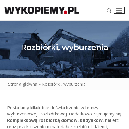
Rozbiórki, wyburzenia
Strona główna
»
Rozbiórki, wyburzenia
STRONA GŁÓWNA
NASZE USŁUGI
Brukarstwo
SKŁAD KRUSZYW
Posiadamy kilkuletnie doświadczenie w branży
wyburzeniowej i rozbiórkowej. Dodatkowo zajmujemy się
KONTAKT
Wynajem koparek
kompleksową rozbiórką domów, budynków, hal
etc.
oraz przekruszeniem materiału z rozbiórek. Klienci,