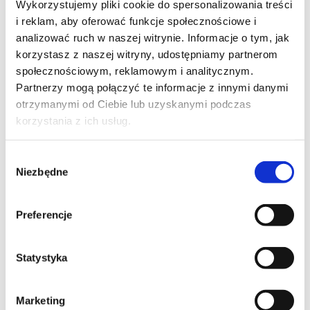
Wykorzystujemy pliki cookie do spersonalizowania treści
przepisami dotyczącymi gospodarowania odpadami.
i reklam, aby oferować funkcje społecznościowe i
analizować ruch w naszej witrynie. Informacje o tym, jak
Świadczymy usługi w sposób profesjonalny,
korzystasz z naszej witryny, udostępniamy partnerom
dotrzymujemy terminów i dbamy o wysoką jakość naszej
pracy. Zapraszamy do kontaktu i współpracy!
społecznościowym, reklamowym i analitycznym.
Partnerzy mogą połączyć te informacje z innymi danymi
otrzymanymi od Ciebie lub uzyskanymi podczas
1. Ile kosztuje wyburzenie domu?
korzystania z ich usług.
Koszt wyburzenia domu zależy od jego
Wybór
powierzchni, rodzaju konstrukcji (murowana,
Niezbędne
zgody
żelbetowa, stalowa), lokalizacji, pokrycia
dachowego oraz zakresu prac dodatkowych, takich
Preferencje
jak kruszenie gruzu czy niwelacja terenu. Każdą
wycenę przygotowujemy indywidualnie po analizie
obiektu.
Statystyka
2. Czy potrzebne jest pozwolenie na rozbiórkę
Marketing