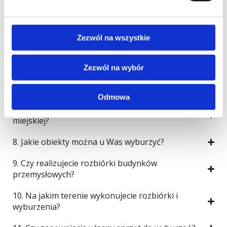
budynku?
3. Ile trwa rozbiórka domu jednorodzinnego?
Zezwól na wszystkie
4. Czym różni się rozbiórka od wyburzenia?
5. Czy zajmujecie się wywozem i kruszeniem gruzu?
Zezwól na wybór
6. Jak wygląda proces wyburzenia budynku?
Odmowa
7. Czy wykonujecie wyburzenia w zabudowie
miejskiej?
8. Jakie obiekty można u Was wyburzyć?
9. Czy realizujecie rozbiórki budynków
przemysłowych?
10. Na jakim terenie wykonujecie rozbiórki i
wyburzenia?