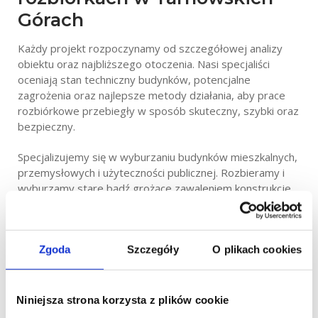
Górach
Każdy projekt rozpoczynamy od szczegółowej analizy
obiektu oraz najbliższego otoczenia. Nasi specjaliści
oceniają stan techniczny budynków, potencjalne
zagrożenia oraz najlepsze metody działania, aby prace
rozbiórkowe przebiegły w sposób skuteczny, szybki oraz
bezpieczny.
Specjalizujemy się w wyburzaniu budynków mieszkalnych,
przemysłowych i użyteczności publicznej. Rozbieramy i
wyburzamy stare bądź grożące zawaleniem konstrukcje,
z uwzględnieniem ochrony sąsiednich budynków i
infrastruktury. Zajmujemy się również rozbiórką
konstrukcji specjalnych w Tarnowskich Górach, takich jak
Zgoda
Szczegóły
O plikach cookies
kominy przemysłowe, hale oraz wieże.
Dbamy o środowisko, dlatego wszystkie materiały
powstałe w wyniku rozbiórek podlegają kruszeniu oraz
Niniejsza strona korzysta z plików cookie
utylizacji. Nasze działania są zgodne z obowiązującymi